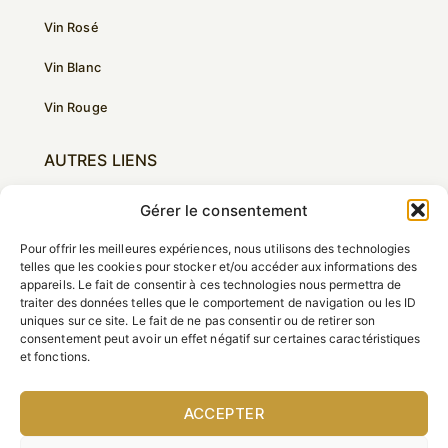
Vin Rosé
Vin Blanc
Vin Rouge
AUTRES LIENS
Le Château
Gérer le consentement
Nos Valeurs
Pour offrir les meilleures expériences, nous utilisons des technologies
telles que les cookies pour stocker et/ou accéder aux informations des
Galerie
appareils. Le fait de consentir à ces technologies nous permettra de
traiter des données telles que le comportement de navigation ou les ID
uniques sur ce site. Le fait de ne pas consentir ou de retirer son
Contact
consentement peut avoir un effet négatif sur certaines caractéristiques
et fonctions.
ACCEPTER
L'ABUS D'ALCOOL EST DANGEREUX POUR LA
SANTÉ. À CONSOMMER AVEC MODÉRATION.