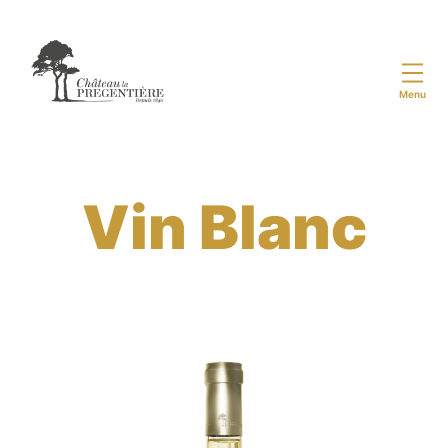
Menu
Château
de
la
Prégentière
Vin Blanc