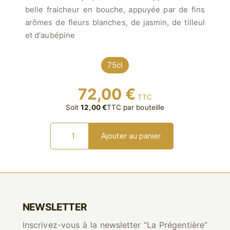
belle fraicheur en bouche, appuyée par de fins
arômes de fleurs blanches, de jasmin, de tilleul
et d'aubépine
75cl
72,00
€
TTC
Soit
12,00
€
TTC
par bouteille
quantité
Ajouter au panier
de
Prestige
Blanc
-
AOP
NEWSLETTER
Inscrivez-vous à la newsletter “La Prégentière”