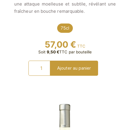
une attaque moelleuse et subtile, révélant une
fraîcheur en bouche remarquable.
75cl
57,00
€
TTC
Soit
9,50
€
TTC
par bouteille
quantité
Ajouter au panier
de
Château
Blanc
-
AOP