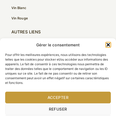
Vin Blanc
Vin Rouge
AUTRES LIENS
Le Château
Gérer le consentement
Nos Valeurs
Pour offrir les meilleures expériences, nous utilisons des technologies
telles que les cookies pour stocker et/ou accéder aux informations des
Galerie
appareils. Le fait de consentir à ces technologies nous permettra de
traiter des données telles que le comportement de navigation ou les ID
uniques sur ce site. Le fait de ne pas consentir ou de retirer son
Contact
consentement peut avoir un effet négatif sur certaines caractéristiques
et fonctions.
ACCEPTER
L'ABUS D'ALCOOL EST DANGEREUX POUR LA
SANTÉ. À CONSOMMER AVEC MODÉRATION.
REFUSER
Politique de confidentialité